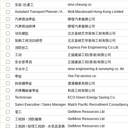
shui cheung co
安裝 /生產工
Assistant Transport Planner / Assistant Traffic Engineer
Mott Macdonald Hong Kong Limited
汽車噴油學徒
聯發汽車服務公司
汽車噴油師傅
聯發汽車服務公司
項目總監
北京嘉铭艺华装饰工程有限公司
裝飾工程項目經理
北京嘉铭艺华装饰工程有限公司
Express Fire Engineering Co.Ltd
消防技工
工頭
正揚建築工程(香港)有限公司
安全督導員
正揚建築工程(香港)有限公司
wise engineering & surveying co. ltd.
平水中工
Yee Fat service co.
學徒
拆搭棚學徒
運通棚業有限公司
升降機維修學徒
和昌工程有限公司
Technician
ECO Green Energy Saving Co.
Sales Executive / Sales Manager
Match Pacific Recruitment Consultanc
GetMore Resources Ltd
電工
GetMore Resources Ltd
工程師 - 消防服務
GetMore Resources Ltd
工程師 / 助理工程師 - 水管及渠務