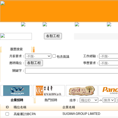
主頁
最新職位
招聘日
求職錦囊
履歷搜索
職位搜索
月薪要求：
工作經驗：
包含面議
應聘職位：
學歷要求：
關鍵字：
企業招聘
熱門招聘
排序：
->
ID
職位名稱
企業名稱
SUGIWA GROUP LIMITED
高級審計師CPA