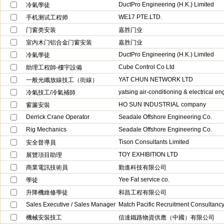
DuctPro Engineering (H.K.) Limited
冷氣學徒
WE17 PTE.LTD.
手机测试工程师
门窗类安装
嘉胜门业
室内木门铝合金门窗安装
嘉胜门业
DuctPro Engineering (H.K.) Limited
冷氣學徒
Cube Control Co Ltd
助理工程師-樓宇設備
YAT CHUN NETWORK LTD
一般光纖放線技工（街線）
yatsing air-conditioning & electrical en
冷氣技工/冷氣補師
HO SUN INDUSTRIAL company
窗簾安裝
Derrick Crane Operator
Seadale Offshore Engineering Co.
Rig Mechanics
Seadale Offshore Engineering Co.
Tison Consultants Limited
安全督導員
TOY EXHIBITION LTD
展覽項目助理
商業電訊技術員
勤進科技有限公司
Yee Fat service co.
學徒
升降機維修學徒
和昌工程有限公司
Sales Executive / Sales Manager
Match Pacific Recruitment Consultanc
機械安裝技工
信達鐵路物資供應（中國）有限公司