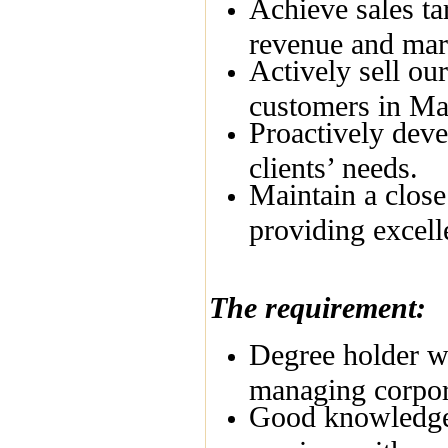
Achieve sales ta
revenue and mar
Actively sell ou
customers in Ma
Proactively deve
clients’ needs.
Maintain a close
providing excell
The requirement:
Degree holder wi
managing corpora
Good knowledge 