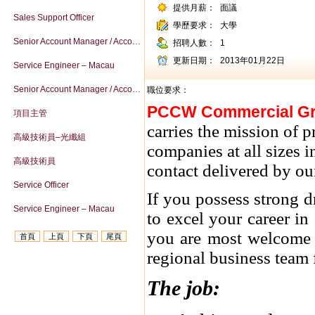
提供月薪：
面議
Sales Support Officer
學歷要求：
大學
Senior Account Manager / Account Manager – Macau
招聘人數：
1
更新日期：
2013年01月22日
Service Engineer – Macau
Senior Account Manager / Account Manager – Macau
職位要求：
PCCW Commercial G
項目主管
carries the mission of 
高級技術員–光纖組
companies at all sizes
高級技術員
contact delivered by o
Service Officer
If you possess strong d
Service Engineer – Macau
to excel your career i
you are most welcome 
首頁
上頁
下頁
尾頁
regional business team 
The job: