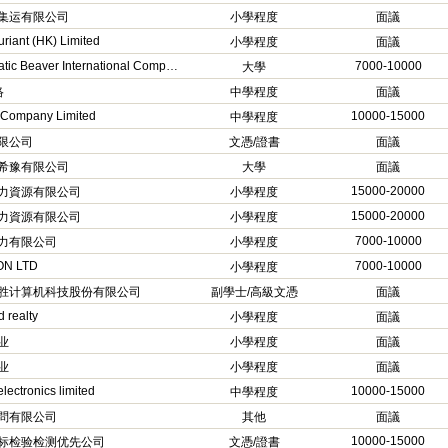
集运有限公司
小學程度
面議
uriant (HK) Limited
小學程度
面議
Chromatic Beaver International Company
7000-10000
大學
络
中學程度
面議
n Company Limited
10000-15000
中學程度
限公司
文憑/證書
面議
希豫有限公司
大學
面議
15000-20000
力資源有限公司
小學程度
15000-20000
力資源有限公司
小學程度
7000-10000
力有限公司
小學程度
N LTD
7000-10000
小學程度
胜计算机科技股份有限公司
副學士/高級文憑
面議
 realty
小學程度
面議
业
小學程度
面議
业
小學程度
面議
 electronics limited
10000-15000
中學程度
問有限公司
其他
面議
10000-15000
标检验检测优先公司
文憑/證書