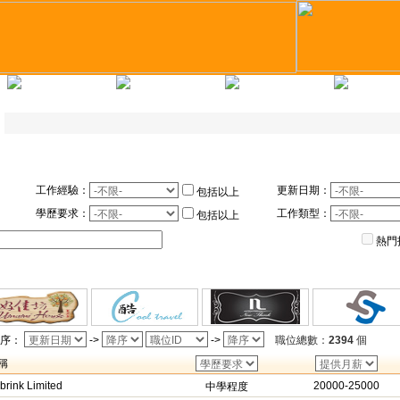
求職錦囊
教育培訓
企業註冊
人才註
工作經驗：
更新日期：
包括以上
學歷要求：
工作類型：
包括以上
熱門
排序：
->
->
職位總數：
2394
個
稱
rink Limited
20000-25000
中學程度