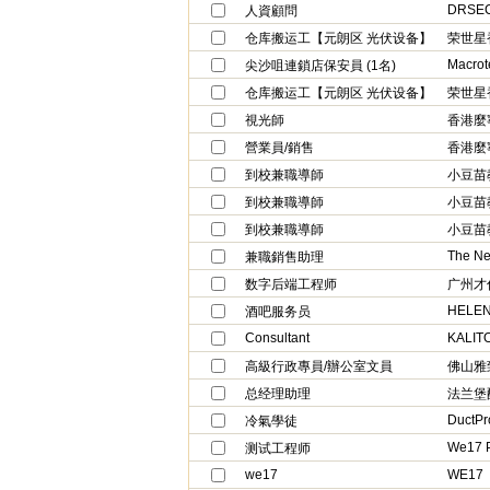
DRSEC
人資顧問
仓库搬运工【元朗区 光伏设备】
荣世星
尖沙咀連鎖店保安員 (1名)
仓库搬运工【元朗区 光伏设备】
荣世星
視光師
香港麼
營業員/銷售
香港麼
到校兼職導師
小豆苗
到校兼職導師
小豆苗
到校兼職導師
小豆苗
The Ne
兼職銷售助理
数字后端工程师
广州才
HELEN
酒吧服务员
Consultant
KALIT
高級行政專員/辦公室文員
佛山雅
总经理助理
法兰堡
DuctPr
冷氣學徒
We17 
测试工程师
we17
WE17