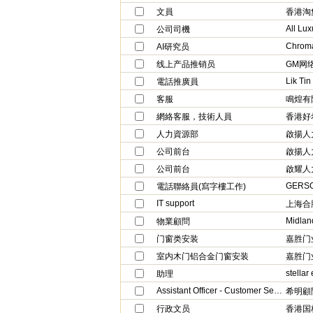
文員
香港淘
All Lux
公司司機
AI研究员
线上产品推销员
GM网
Lik Ti
電話推廣員
客服
鳴煌有
網絡客服，技術人員
香港好
人力資源部
啟揚人
公司前台
啟揚人
公司前台
啟耀人
GERSO
電話聯絡員(寫字樓工作)
IT support
上海合
Midland
物業顧問
门窗类安装
嘉胜门
室内木门铝合金门窗安装
嘉胜门
stellar
助理
Assistant Officer - Customer Services
希明顧
行政文员
香港国