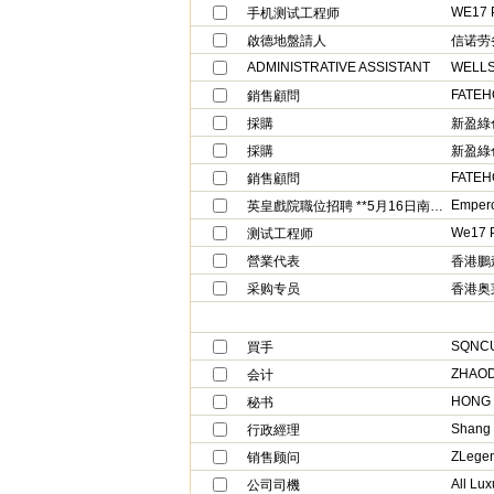
WE17 
手机测试工程师
啟德地盤請人
信诺劳
ADMINISTRATIVE ASSISTANT
WELLS
FATEH
銷售顧問
採購
新盈綠
採購
新盈綠
FATEH
銷售顧問
Empero
英皇戲院職位招聘 **5月16日南昌站招聘日
We17 
测试工程师
營業代表
香港鵬
采购专员
香港奥
SQNCU
買手
会计
HONG 
秘书
Shang 
行政經理
ZLege
销售顾问
All Lux
公司司機