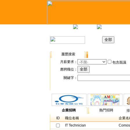
主頁
最新職位
招聘日
履歷搜索
職位搜索
月薪要求：
包含面議
應聘職位：
關鍵字：
企業招聘
熱門招聘
ID
職位名稱
企業名
IT Technician
Comosb