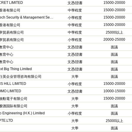
RET LIMITED
15000-20000
文憑/證書
15000-20000
香港有限公司
中學程度
Macrotech Security & Management Services Limited – Hong Kong
15000-20000
小學程度
15000-20000
香港有限公司
中學程度
寧貿易有限公司
中學程度
25000以上
20000-25000
寧貿易有限公司
小學程度
教育中心
文憑/證書
面議
教育中心
文憑/證書
面議
教育中心
文憑/證書
面議
xt Big Thing Limited
文憑/證書
面議
仕英企业管理咨询有限公司
大學
面議
S HILL LIMITED
15000-20000
小學程度
OMO LIMITED
10000-15000
文憑/證書
15000-20000
致勳電子有限公司
大學
酿酒国际有限公司
大學
面議
o Engineering (H.K.) Limited
小學程度
面議
PTE.LTD
大學
25000以上
大學
面議